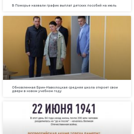
В Поморье назвали график выплат детских пособий на июль
Обновленная Брин-Наволоцкая средняя школа откроет свои
двери в новом учебном году