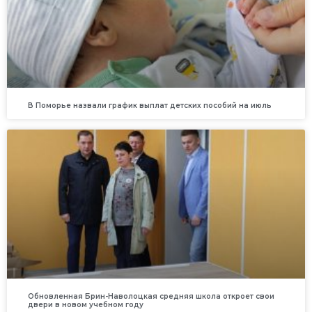
В Поморье назвали график выплат детских пособий на июль
Обновленная Брин-Наволоцкая средняя школа откроет свои
двери в новом учебном году