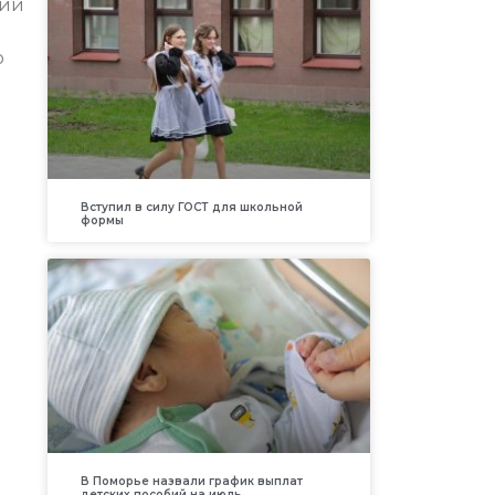
сий
ю
Вступил в силу ГОСТ для школьной
формы
В Поморье назвали график выплат
детских пособий на июль