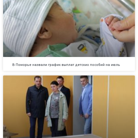
В Поморье назвали график выплат детских пособий на июль