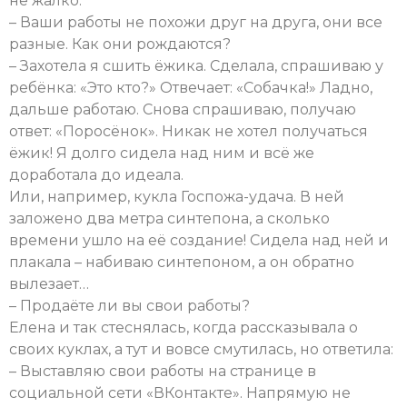
не жалко.
– Ваши работы не похожи друг на друга, они все
разные. Как они рождаются?
– Захотела я сшить ёжика. Сделала, спрашиваю у
ребёнка: «Это кто?» Отвечает: «Собачка!» Ладно,
дальше работаю. Снова спрашиваю, получаю
ответ: «Поросёнок». Никак не хотел получаться
ёжик! Я долго сидела над ним и всё же
доработала до идеала.
Или, например, кукла Госпожа-удача. В ней
заложено два метра синтепона, а сколько
времени ушло на её создание! Сидела над ней и
плакала – набиваю синтепоном, а он обратно
вылезает…
– Продаёте ли вы свои работы?
Елена и так стеснялась, когда рассказывала о
своих куклах, а тут и вовсе смутилась, но ответила:
– Выставляю свои работы на странице в
социальной сети «ВКонтакте». Напрямую не