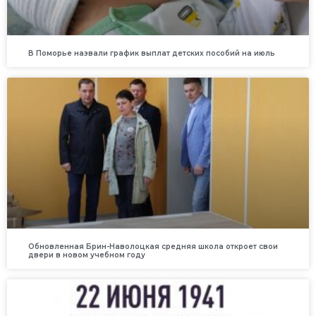
В Поморье назвали график выплат детских пособий на июль
Обновленная Брин-Наволоцкая средняя школа откроет свои
двери в новом учебном году