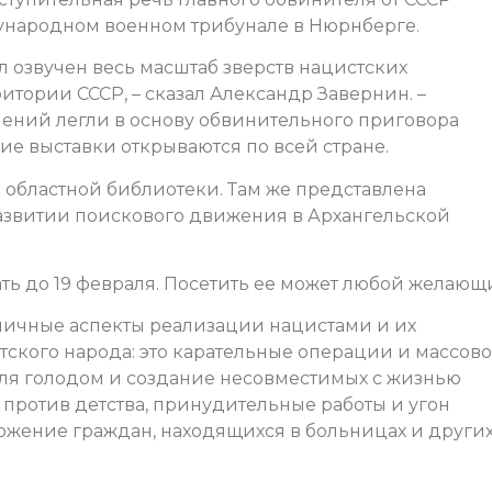
ународном военном трибунале в Нюрнберге.
л озвучен весь масштаб зверств нацистских
тории СССР, – сказал Александр Завернин. –
ений легли в основу обвинительного приговора
ие выставки открываются по всей стране.
 областной библиотеки. Там же представлена
азвитии поискового движения в Архангельской
ть до 19 февраля. Посетить ее может любой желающ
личные аспекты реализации нацистами и их
ского народа: это карательные операции и массов
ля голодом и создание несовместимых с жизнью
против детства, принудительные работы и угон
ожение граждан, находящихся в больницах и други