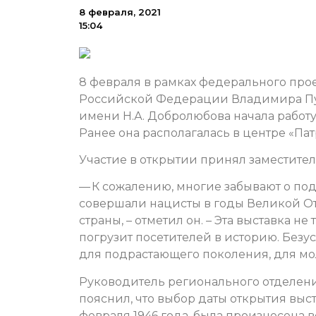
8 февраля, 2021
15:04
8 февраля в рамках федерального про
Российской Федерации Владимира Пут
имени Н.А. Добролюбова начала работу
Ранее она располагалась в центре «Пат
Участие в открытии принял заместител
— К сожалению, многие забывают о под
совершали нацисты в годы Великой О
страны, – отметил он. – Эта выставка н
погрузит посетителей в историю. Безу
для подрастающего поколения, для м
Руководитель регионального отделен
пояснил, что выбор даты открытия выста
февраля 1946 года, была произнесена 