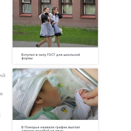
Вступил в силу ГОСТ для школьной
формы
ий.
ое
х
В Поморье назвали график выплат
детских пособий на июль