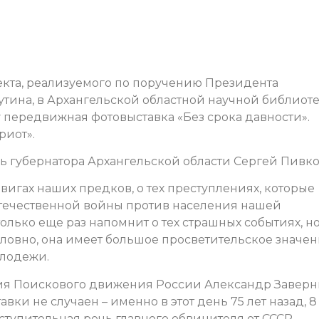
екта, реализуемого по поручению Президента
ина, в Архангельской областной научной библиот
 передвижная фотовыставка «Без срока давности».
риот».
ь губернатора Архангельской области Сергей Пивко
вигах наших предков, о тех преступлениях, которые
течественной войны против населения нашей
е только еще раз напомнит о тех страшных событиях, н
словно, она имеет большое просветительское значе
олодежи.
ия Поискового движения России Александр Завер
вки не случаен – именно в этот день 75 лет назад, 8
вступительная речь главного обвинителя от СССР