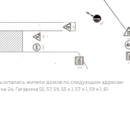
ды остались жители домов по следующим адресам:
4, Гагарина 55, 57, 59, 55 к.1, 57 к.1, 59 к.1, 61.