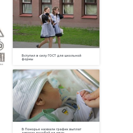
Вступил в силу ГОСТ для школьной
формы
В Поморье назвали график выплат
детских пособий на июль