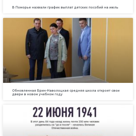
В Поморье назвали график выплат детских пособий на июль
Обновленная Брин-Наволоцкая средняя школа откроет свои
двери в новом учебном году