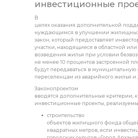
инвестиционные прое
В
целях оказания дополнительной подд
нуждающимся в улучшении жилищных у
закон, который предоставляет инвесто
участки, находящиеся в областной ил
возведения жилья при условии безвоз
не менее 10 процентов застроенной п
будут передаваться в муниципальную
переселенцам из аварийного жилья и 
Законопроектом
вводятся дополнительные критерии, 
инвестиционные проекты, реализуемые
строительство
объектов жилищного фонда обще
квадратных метров, если инвести
городских округов «Город Арханг