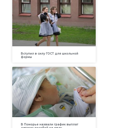
Вступил в силу ГОСТ для школьной
формы
В Поморье назвали график выплат
детских пособий на июль