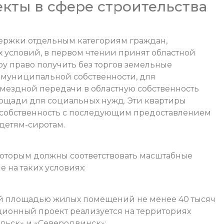
кты в сфере строительства
ержки отдельным категориям граждан,
словий, в первом чтении принят областной
ру право получить без торгов земельные
и муниципальной собственности, для
мездной передачи в областную собственность
лощади для социальных нужд. Эти квартиры
 собственность с последующим предоставлением
детям-сиротам.
которым должны соответствовать масштабные
 на таких условиях:
й площадью жилых помещений не менее 40 тысяч
ционный проект реализуется на территориях
ельск» и «Северодвинск»;