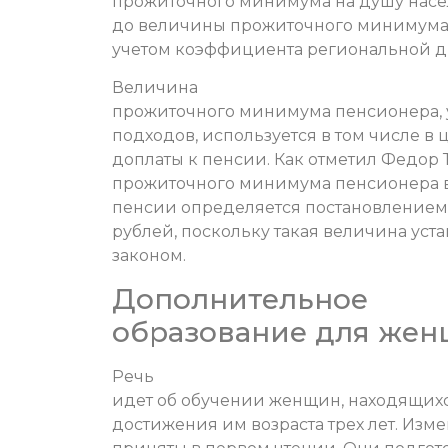
прожиточного минимума на душу населе
до величины прожиточного минимума н
учетом коэффициента региональной 
Величина
прожиточного минимума пенсионера, у
подходов, используется в том числе в
доплаты к пенсии. Как отметил Федор Т
прожиточного минимума пенсионера в
пенсии определяется постановлением п
рублей, поскольку такая величина уста
законом.
Дополнительное
образование для жен
Речь
идет об обучении женщин, находящихся
достижения им возраста трех лет. Изм