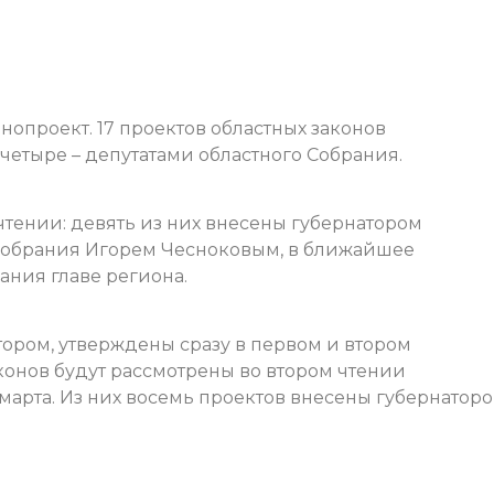
онопроект. 17 проектов областных законов
четыре – депутатами областного Собрания.
чтении: девять из них внесены губернатором
о Собрания Игорем Чесноковым, в ближайшее
ания главе региона.
тором, утверждены сразу в первом и втором
аконов будут рассмотрены во втором чтении
марта. Из них восемь проектов внесены губернатор