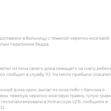
 доставили в больницу с тяжелой черепно-мозговой
рытым переломом бедра.
метил из окна своего дома лежащего на снегу ребен
н сообщил в службу 112. На место прибыли спасател
енный дома один, выпал из окна либо с балкона 4
вмы: тяжелую черепно-мозговую травму, тупую трав
 госпитализировали в Котласскую ЦГБ, сообщили в
12.