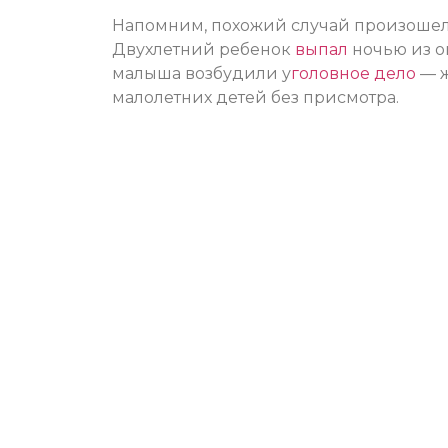
Напомним, похожий случай произошел 
Двухлетний ребенок
выпал
ночью из о
малыша возбудили у
головное дело
— ж
малолетних детей без присмотра.