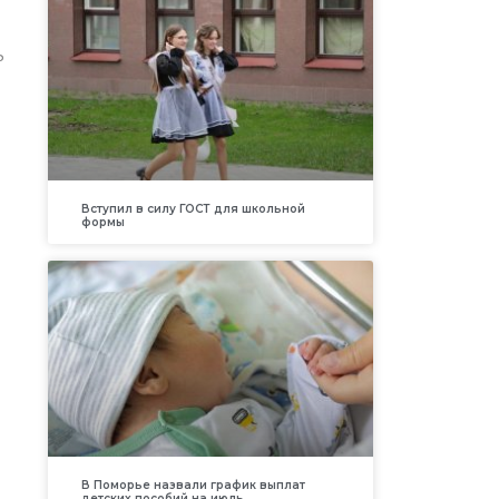
ь
Вступил в силу ГОСТ для школьной
формы
В Поморье назвали график выплат
детских пособий на июль