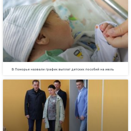
В Поморье назвали график выплат детских пособий на июль