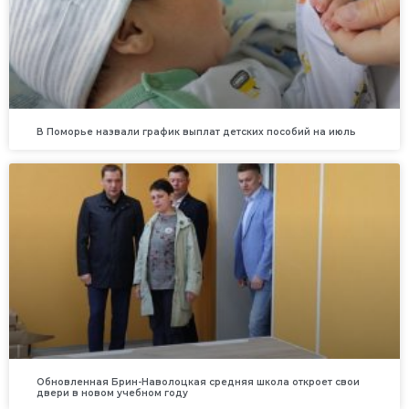
В Поморье назвали график выплат детских пособий на июль
Обновленная Брин-Наволоцкая средняя школа откроет свои
двери в новом учебном году