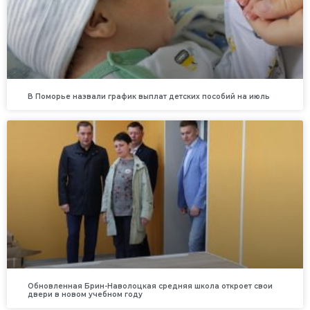
В Поморье назвали график выплат детских пособий на июль
Обновленная Брин-Наволоцкая средняя школа откроет свои
двери в новом учебном году