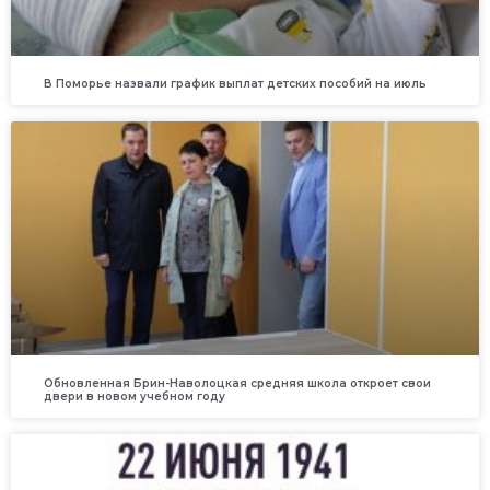
В Поморье назвали график выплат детских пособий на июль
Обновленная Брин-Наволоцкая средняя школа откроет свои
двери в новом учебном году