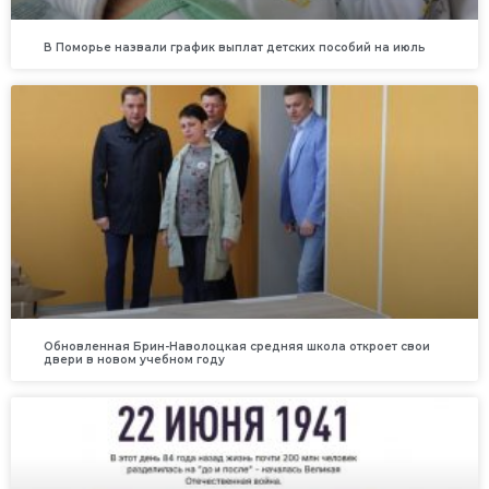
В Поморье назвали график выплат детских пособий на июль
Обновленная Брин-Наволоцкая средняя школа откроет свои
двери в новом учебном году