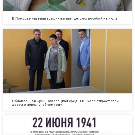
В Поморье назвали график выплат детских пособий на июль
Обновленная Брин-Наволоцкая средняя школа откроет свои
двери в новом учебном году