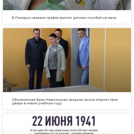
В Поморье назвали график выплат детских пособий на июль
Обновленная Брин-Наволоцкая средняя школа откроет свои
двери в новом учебном году