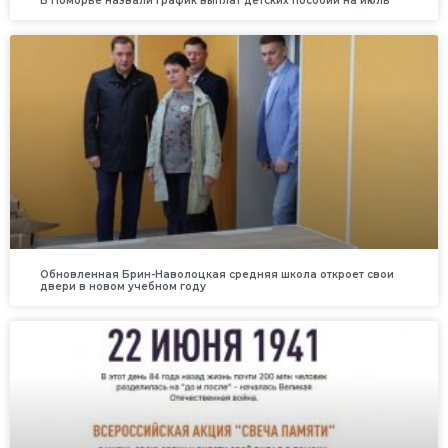
В Поморье назвали график выплат детских пособий на июль
Обновленная Брин-Наволоцкая средняя школа откроет свои
двери в новом учебном году