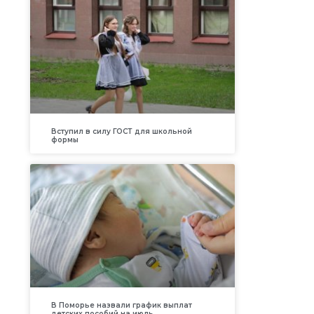
Вступил в силу ГОСТ для школьной
формы
В Поморье назвали график выплат
детских пособий на июль