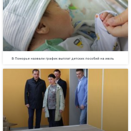
В Поморье назвали график выплат детских пособий на июль