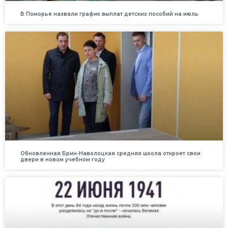
В Поморье назвали график выплат детских пособий на июль
Обновленная Брин-Наволоцкая средняя школа откроет свои
двери в новом учебном году