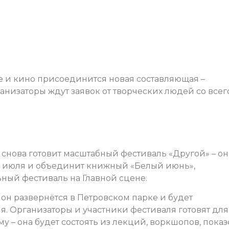
уре и кино присоединится новая составляющая –
низаторы ждут заявок от творческих людей со всег
снова готовит масштабный фестиваль «Другой» – он
 4 июля и объединит книжный «Белый июнь»,
ьный фестиваль на Главной сцене.
 он развернётся в Петровском парке и будет
ля. Организаторы и участники фестиваля готовят для
– она будет состоять из лекций, воркшопов, показ