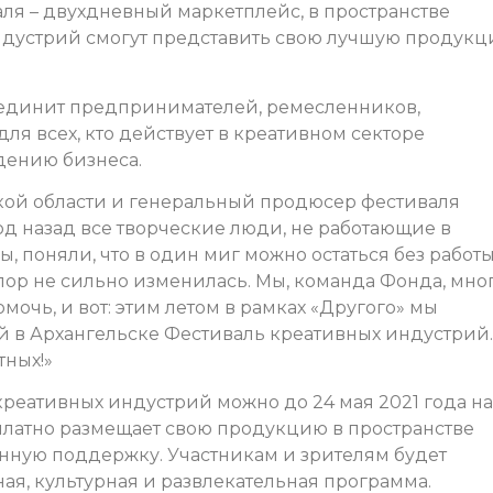
валя – двухдневный маркетплейс, в пространстве
ндустрий смогут представить свою лучшую продук
единит предпринимателей, ремесленников,
для всех, кто действует в креативном секторе
дению бизнеса.
кой области и генеральный продюсер фестиваля
д назад все творческие люди, не работающие в
 поняли, что в один миг можно остаться без работы
 пор не сильно изменилась. Мы, команда Фонда, мно
мочь, и вот: этим летом в рамках «Другого» мы
й в Архангельске Фестиваль креативных индустрий.
тных!»
 креативных индустрий можно до 24 мая 2021 года на
платно размещает свою продукцию в пространстве
нную поддержку. Участникам и зрителям будет
ая, культурная и развлекательная программа.