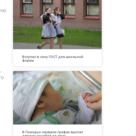
цию
Вступил в силу ГОСТ для школьной
формы
,
го
В Поморье назвали график выплат
детских пособий на июль