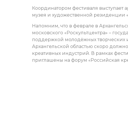
Координатором фестиваля выступает а
музея и художественной резиденции 
Напомним, что в феврале в Архангель
московского «Роскультцентра» – госуд
поддержкой молодёжных творческих ин
Архангельской областью скоро должно
креативных индустрий. В рамках фест
приглашены на форум «Российская кре