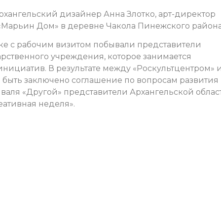
рхангельский дизайнер Анна Злотко, арт-директор
«Марьин Дом» в деревне Чакола Пинежского района
ске с рабочим визитом побывали представители
арственного учреждения, которое занимается
ициатив. В результате между «Роскультцентром» 
 быть заключено соглашение по вопросам развития
иваля «Другой» представители Архангельской облас
ативная неделя».