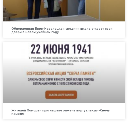
Обновленная Брин-Наволоцкая средняя школа откроет свои
двери в новом учебном году
Жителей Поморья приглашают зажечь виртуальную «Свечу
памяти»