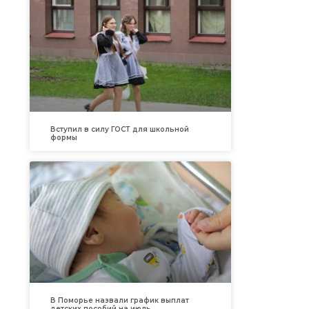
Вступил в силу ГОСТ для школьной
формы
В Поморье назвали график выплат
детских пособий на июль