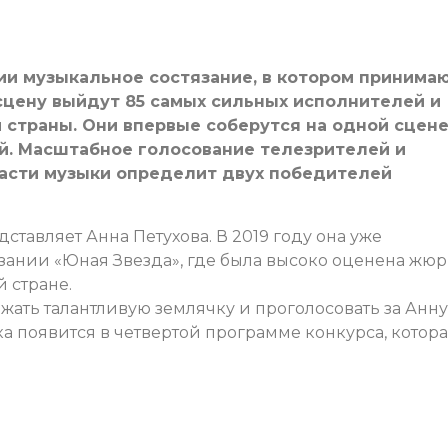
рии музыкальное состязание, в котором принима
 сцену выйдут 85 самых сильных исполнителей и
й страны. Они впервые соберутся на одной сцене
ай. Масштабное голосование телезрителей и
ласти музыки определит двух победителей
ставляет Анна Петухова. В 2019 году она уже
язании «Юная Звезда», где была высоко оценена жю
 стране.
ать талантливую землячку и проголосовать за Анну
а появится в четвертой программе конкурса, котор