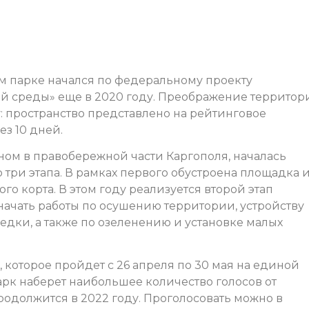
ом парке начался по федеральному проекту
 среды» еще в 2020 году. Преображение территор
: пространство представлено на рейтинговое
ез 10 дней.
ном в правобережной части Каргополя, началась
три этапа. В рамках первого обустроена площадка 
го корта. В этом году реализуется второй этап
 начать работы по осушению территории, устройству
седки, а также по озеленению и установке малых
 которое пройдет с 26 апреля по 30 мая на единой
парк наберет наибольшее количество голосов от
родолжится в 2022 году. Проголосовать можно в