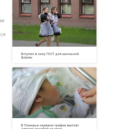
ая
ься
а
Вступил в силу ГОСТ для школьной
формы
В Поморье назвали график выплат
детских пособий на июль