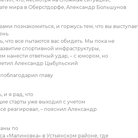
нате мира в Оберстдорфе, Александр Большунов
 вами познакомиться, и горжусь тем, что вы выступае
чень
 что все пытаются вас обидеть. Мы пока не
 развитие спортивной инфраструктуры,
м нанести ответный удар, – с юмором, но
тметил Александр Цыбульский.
поблагодарил главу
 и я рад, что
ие старты уже выходил с учетом
сё реагировал, – пояснил Александр
ланы по
а «Малиновка» в Устьянском районе, где