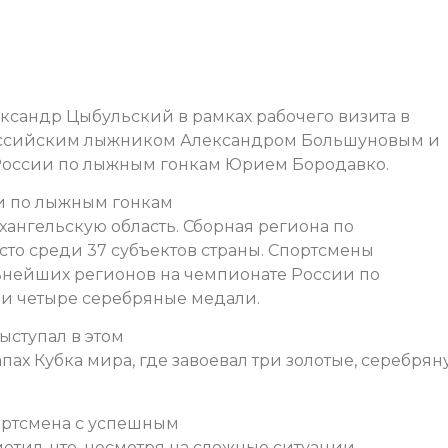
ксандр Цыбульский в рамках рабочего визита в
российским лыжником Александром Большуновым и
России по лыжным гонкам Юрием Бородавко.
ии по лыжным гонкам
ангельскую область. Сборная региона по
сто среди 37 субъектов страны. Спортсмены
ьнейших регионов на чемпионате России по
 и четыре серебряные медали.
ыступал в этом
апах Кубка мира, где завоевал три золотые, серебря
ортсмена с успешным
етил, что, несмотря на сложные ситуации,