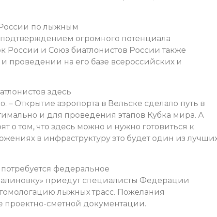
 России по лыжным
им подтверждением огромного потенциала
 России и Союз биатлонистов России также
 и проведении на его базе всероссийских и
иатлонистов здесь
о. – Открытие аэропорта в Вельске сделало путь в
тимально и для проведения этапов Кубка мира. А
т о том, что здесь можно и нужно готовиться к
жениях в инфраструктуру это будет один из лучши
потребуется федеральное
«Малиновку» приедут специалисты Федерации
 гомологацию лыжных трасс. Пожелания
ке проектно-сметной документации.