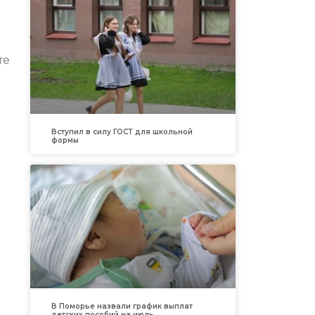
те
Вступил в силу ГОСТ для школьной
формы
В Поморье назвали график выплат
детских пособий на июль