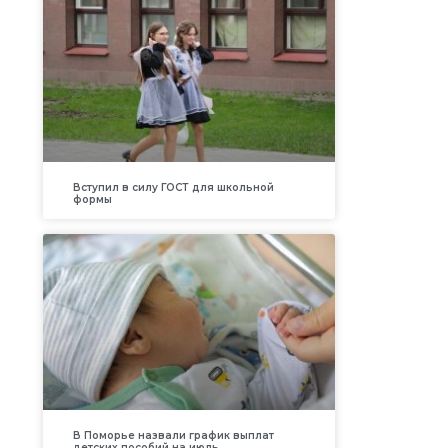
Вступил в силу ГОСТ для школьной
формы
В Поморье назвали график выплат
детских пособий на июль