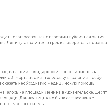
одит несогласованная с властями публичная акция.
ика Ленину, а полиция в громкоговоритель призыва
проходят акции солидарности с оппозиционным
й с 31 марта держит голодовку в колонии, требуя
 и оказать необходимую медицинскую помощь.
началось на площади Ленина в Архангельске. Деся
площади. Данная акция не была согласована с
т в громкоговоритель.