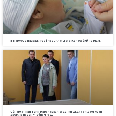
В Поморье назвали график выплат детских пособий на июль
Обновленная Брин-Наволоцкая средняя школа откроет свои
двери в новом учебном году