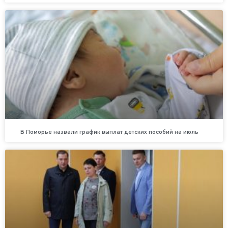
В Поморье назвали график выплат детских пособий на июль