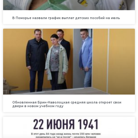
В Поморье назвали график выплат детских пособий на июль
Обновленная Брин-Наволоцкая средняя школа откроет свои
двери в новом учебном году