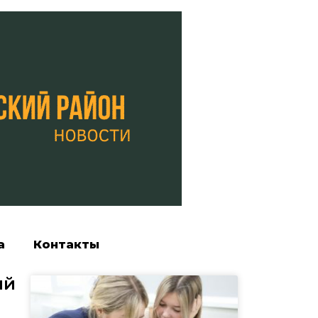
а
Контакты
ый