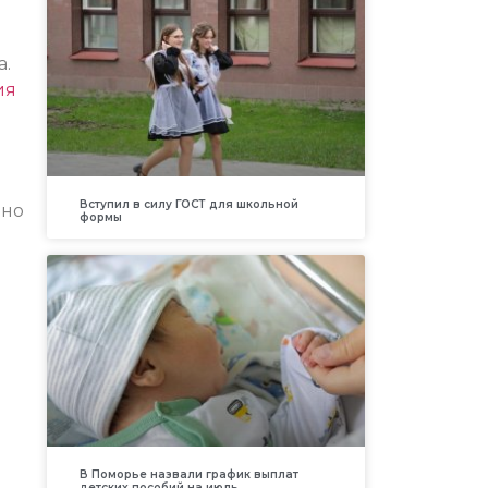
а.
ия
й
Вступил в силу ГОСТ для школьной
ано
формы
В Поморье назвали график выплат
детских пособий на июль