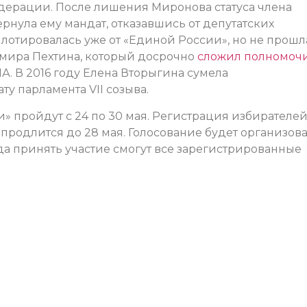
едерации. После лишения Миронова статуса члена
нула ему мандат, отказавшись от депутатских
ллотировалась уже от «Единой России», но не прошл
мира Пехтина, который досрочно
сложил полномоч
. В 2016 году Елена Вторыгина сумела
у парламента VII созыва.
 пройдут с 24 по 30 мая. Регистрация избирателе
и продлится до 28 мая. Голосование будет организов
да принять участие смогут все зарегистрированные