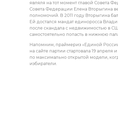
являля на тот момент главой Совета Ф
Совета Федерации Елена Вторыгина вер
полномочий. В 2011 году Вторыгина ба
Ей достался мандат единоросса Влади
после скандала с недвижимостью в США
самостоятельно попасть в нижнюю палат
Напомним, праймериз «Единой России»
на сайте партии стартовала 19 апреля 
по максимально открытой модели, ког
избиратели.