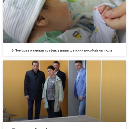
В Поморье назвали график выплат детских пособий на июль