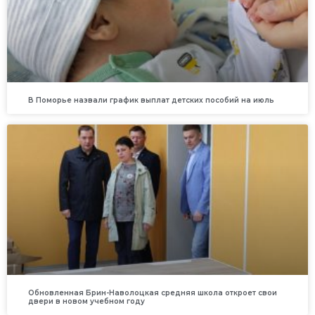
В Поморье назвали график выплат детских пособий на июль
Обновленная Брин-Наволоцкая средняя школа откроет свои
двери в новом учебном году