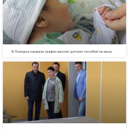
В Поморье назвали график выплат детских пособий на июль