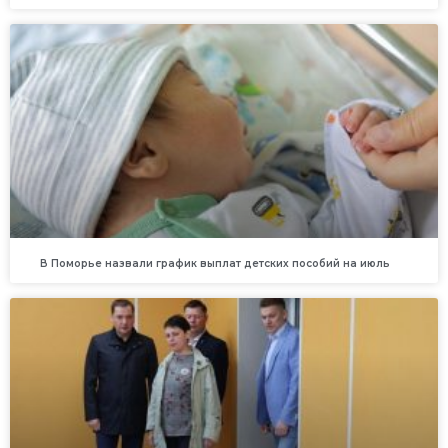
В Поморье назвали график выплат детских пособий на июль