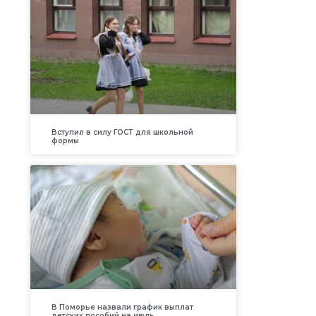
Вступил в силу ГОСТ для школьной
формы
В Поморье назвали график выплат
детских пособий на июль