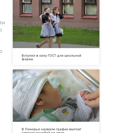
ти
о
о
Вступил в силу ГОСТ для школьной
формы
В Поморье назвали график выплат
детских пособий на июль