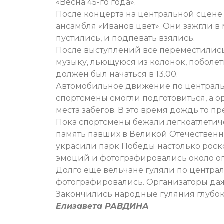
«Весна 45-го года».
После концерта на центральной сцен
ансамбля «Иванов цвет». Они зажгли в 
пустились, и подпевать взялись.
После выступлений все переместились
музыку, льющуюся из колонок, поболет
должен был начаться в 13.00.
Автомобильное движение по централь
спортсмены смогли подготовиться, а о
места забегов. В это время дождь то п
Пока спортсмены бежали легкоатлетиче
память павших в Великой Отечественно
украсили парк Победы настолько роск
эмоций и фотографировались около ог
Долго ещё вельчане гуляли по централ
фотографировались. Организаторы да
Закончились народные гуляния глубок
Елизавета РАВДИНА