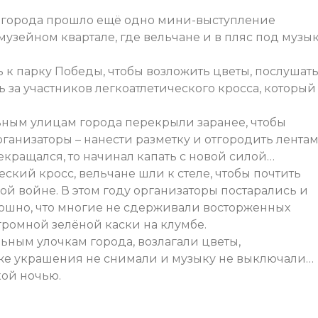
е города прошло ещё одно мини-выступление
музейном квартале, где вельчане и в пляс под музы
 к парку Победы, чтобы возложить цветы, послушат
ь за участников легкоатлетического кросса, который
ным улицам города перекрыли заранее, чтобы
рганизаторы – нанести разметку и отгородить лента
рекращался, то начинал капать с новой силой…
ский кросс, вельчане шли к стеле, чтобы почтить
й войне. В этом году организаторы постарались и
ошно, что многие не сдерживали восторженных
ромной зелёной каски на клумбе.
ьным улочкам города, возлагали цветы,
же украшения не снимали и музыку не выключали…
ой ночью.