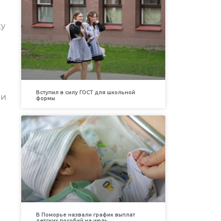
ку
ь
Вступил в силу ГОСТ для школьной
ми
формы
В Поморье назвали график выплат
детских пособий на июль