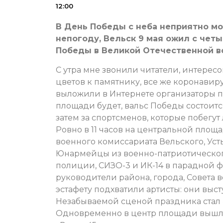
12:00
В День Победы с неба неприятно мо
непогоду, Вельск 9 мая ожил с четы
Победы в Великой Отечественной в
С утра мне звонили читатели, интерес
цветов к памятнику, все же коронавир
выложили в Интернете организаторы пр
площади будет, вальс Победы состоится
затем за спортсменов, которые побегут
Ровно в 11 часов на центральной площ
военного комиссариата Вельского, Ус
Юнармейцы из военно-патриотического
полиции, СИЗО-3 и ИК-14 в парадной 
руководители района, города, Совета в
эстафету подхватили артисты: они выс
Незабываемой сценой праздника стал «
Одновременно в центр площади вышли