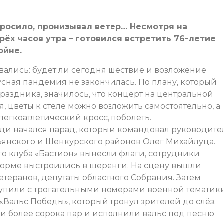
росило, пронизывал ветер… Несмотря на
рёх часов утра – готовился встретить 76-летие
ойне.
овались: будет ли сегодня шествие и возложение
усная пандемия не закончилась. По плану, который
аздника, значилось, что концерт на центральной
, цветы к стеле можно возложить самостоятельно, а
 легкоатлетический кросс, поболеть.
ади начался парад, которым командовал руководите
тьянского и Шенкурского районов Олег Михайлуца.
 клуба «Бастион» вынесли флаги, сотрудники
форме выстроились в шеренги. На сцену вышли
етеранов, депутаты областного Собрания. Затем
тупили с трогательными номерами военной тематики
Вальс Победы», который тронул зрителей до слёз.
 более сорока пар и исполнили вальс под песню