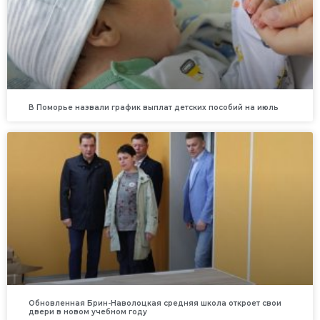
В Поморье назвали график выплат детских пособий на июль
Обновленная Брин-Наволоцкая средняя школа откроет свои
двери в новом учебном году