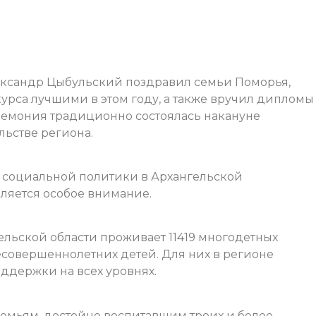
ександр Цыбульский поздравил семьи Поморья,
урса лучшими в этом году, а также вручил дипломы
ремония традиционно состоялась накануне
ьстве региона.
 социальной политики в Архангельской
еляется особое внимание.
гельской области проживает 11419 многодетных
несовершеннолетних детей. Для них в регионе
ддержки на всех уровнях.
емьям, достойно воспитавшим троих и более