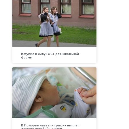
Вступил в силу ГОСТ для школьной
формы
В Поморье назвали график выплат
детских пособий на июль