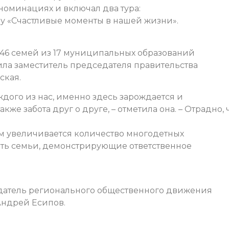
номинациях и включал два тура:
у «Счастливые моменты в нашей жизни».
 46 семей из 17 муниципальных образований
ла заместитель председателя правительства
ская.
дого из нас, именно здесь зарождается и
кже забота друг о друге, – отметила она. – Отрадно, 
м увеличивается количество многодетных
ать семьи, демонстрирующие ответственное
атель регионального общественного движения
Андрей Есипов.