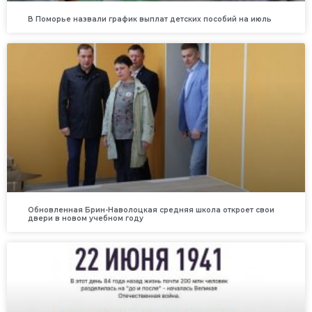
В Поморье назвали график выплат детских пособий на июль
Обновленная Брин-Наволоцкая средняя школа откроет свои
двери в новом учебном году