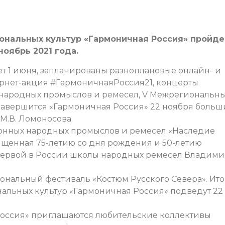
ональных культур «Гармоничная Россия» пройде
ноябрь 2021 года.
ет 1 июня, запланированы разноплановые онлайн- и
ернет-акция #ГармоничнаяРоссия21, концерты
 народных промыслов и ремесел, V Межрегиональн
 Завершится «Гармоничная Россия» 22 ноября боль
М.В. Ломоносова.
ионных народных промыслов и ремесел «Наследие
щенная 75-летию со дня рождения и 50-летию
 первой в России школы народных ремесел Владими
ональный фестиваль «Костюм Русского Севера». Ит
альных культур «Гармоничная Россия» подведут 22
Россия» приглашаются любительские коллективы