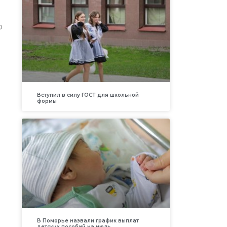
о
Вступил в силу ГОСТ для школьной
формы
В Поморье назвали график выплат
детских пособий на июль