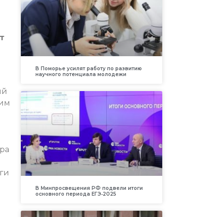
т
В Поморье усилят работу по развитию
научного потенциала молодежи
ый
шим
ра
оги
В Минпросвещения РФ подвели итоги
основного периода ЕГЭ‑2025