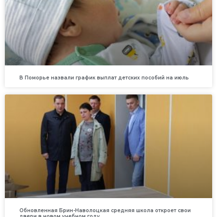
В Поморье назвали график выплат детских пособий на июль
Обновленная Брин-Наволоцкая средняя школа откроет свои
двери в новом учебном году