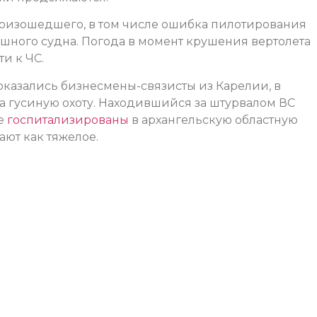
роизошедшего, в том числе ошибка пилотирования
шного судна. Погода в момент крушения вертолета
и к ЧС.
казались бизнесмены-связисты из Карелии, в
а гусиную охоту. Находившийся за штурвалом ВС
е
госпитализированы
в архангельскую областную
ют как тяжелое.