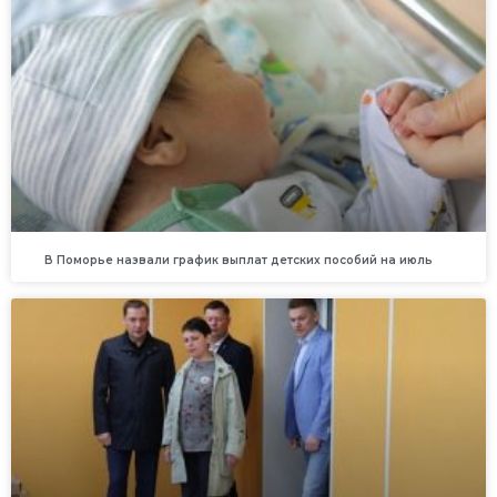
В Поморье назвали график выплат детских пособий на июль