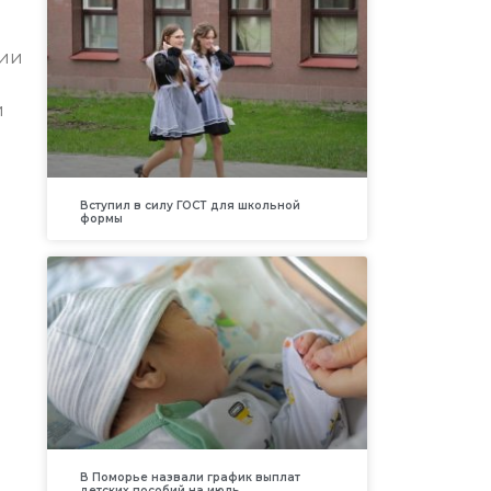
нии
й
Вступил в силу ГОСТ для школьной
формы
В Поморье назвали график выплат
детских пособий на июль