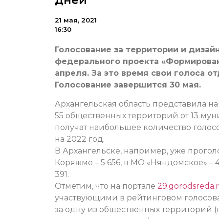
21 мая, 2021
16:30
Голосование за территории и дизай
федерального проекта «Формирован
апреля. За это время свои голоса о
Голосование завершится 30 мая.
Архангельская область представила н
55 общественных территорий от 13 мун
получат наибольшее количество голосо
на 2022 год.
В Архангельске, например, уже проголо
Коряжме – 5 656, в МО «Няндомское» – 4
391.
Отметим, что на портале
29.gorodsreda.
участвующими в рейтинговом голосован
за одну из общественных территорий 