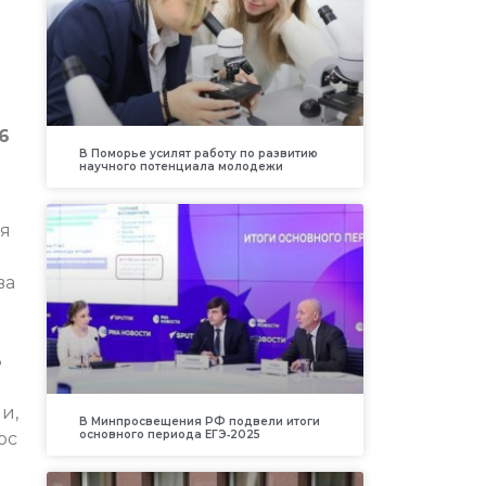
6
В Поморье усилят работу по развитию
научного потенциала молодежи
ия
ва
3
и,
В Минпросвещения РФ подвели итоги
основного периода ЕГЭ‑2025
ос