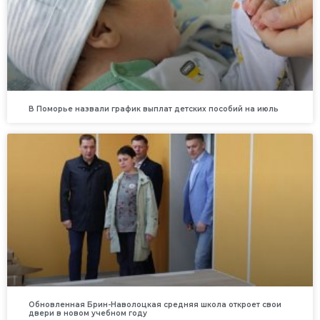
В Поморье назвали график выплат детских пособий на июль
Обновленная Брин-Наволоцкая средняя школа откроет свои
двери в новом учебном году