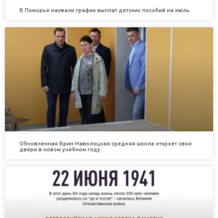
В Поморье назвали график выплат детских пособий на июль
Обновленная Брин-Наволоцкая средняя школа откроет свои
двери в новом учебном году