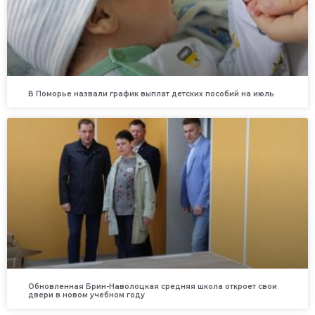
В Поморье назвали график выплат детских пособий на июль
Обновленная Брин-Наволоцкая средняя школа откроет свои
двери в новом учебном году